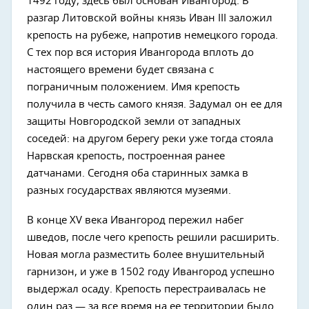
1492 году, здесь был основан Ивангород. В
разгар Литовской войны князь Иван III заложил
крепость на рубеже, напротив немецкого города.
С тех пор вся история Ивангорода вплоть до
настоящего времени будет связана с
пограничным положением. Имя крепость
получила в честь самого князя. Задумал он ее для
защиты Новгородской земли от западных
соседей: на другом берегу реки уже тогда стояла
Нарвская крепость, построенная ранее
датчанами. Сегодня оба старинных замка в
разных государствах являются музеями.
В конце XV века Ивангород пережил набег
шведов, после чего крепость решили расширить.
Новая могла разместить более внушительный
гарнизон, и уже в 1502 году Ивангород успешно
выдержал осаду. Крепость перестраивалась не
один раз — за все время на ее территории было