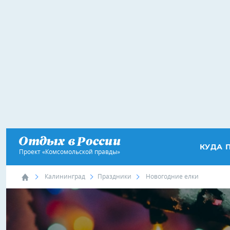
КУДА 
Проект «Комсомольской правды»
Калининград
Праздники
Новогодние елки