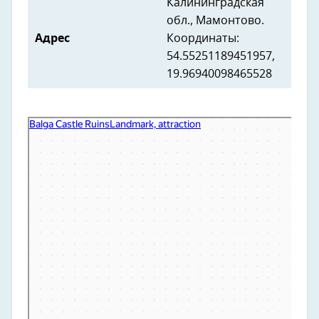
Калининградская
обл., Мамонтово.
Адрес
Координаты:
54.55251189451957,
19.96940098465528
Руины замка Бальга
Достопримечательность в Калининградской области