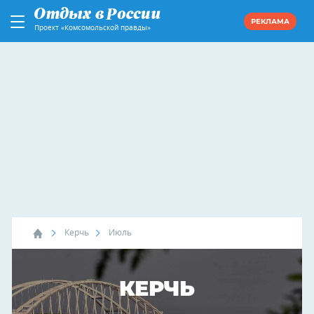
РЕКЛАМА
Проект «Комсомольской правды»
Керчь
Июль
КЕРЧЬ