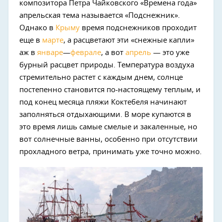
композитора Петра Чайковского «Времена года»
апрельская тема называется «Подснежник».
Однако в
Крыму
время подснежников проходит
еще в
марте
, а расцветают эти «снежные капли»
аж в
январе
—
феврале
, а вот
апрель
— это уже
бурный расцвет природы. Температура воздуха
стремительно растет с каждым днем, солнце
постепенно становится по-настоящему теплым, и
под конец месяца пляжи Коктебеля начинают
заполняться отдыхающими. В море купаются в
это время лишь самые смелые и закаленные, но
вот солнечные ванны, особенно при отсутствии
прохладного ветра, принимать уже точно можно.