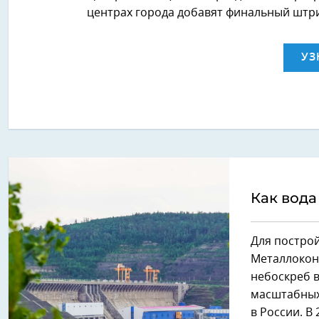
центрах города добавят финальный штр
УЗ
Как вода
Для построй
Металлоконс
небоскреб в
масштабных
в России. В