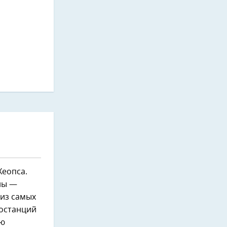
Хеопса.
ны —
 из самых
останций
ую