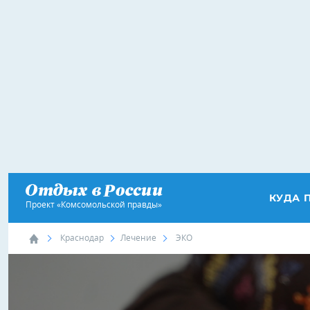
КУДА 
Проект «Комсомольской правды»
Краснодар
Лечение
ЭКО