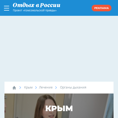
РЕКЛАМА
Проект «Комсомольской правды»
Крым
Лечение
Органы дыхания
КРЫМ