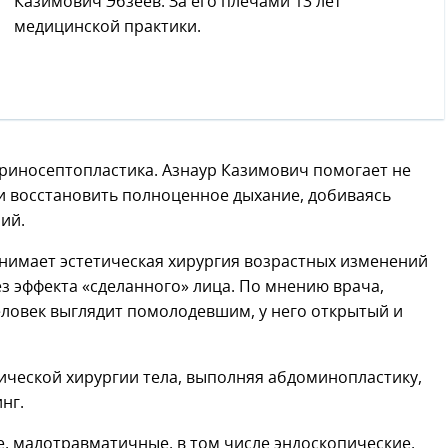
Казимович Эбзеев. За его плечами 13 лет
медицинской практики.
риносептопластика. Азнаур Казимович помогает не
 и восстановить полноценное дыхание, добиваясь
ий.
анимает эстетическая хирургия возрастных изменений
з эффекта «сделанного» лица. По мнению врача,
еловек выглядит помолодевшим, у него открытый и
тической хирургии тела, выполняя абдоминопластику,
нг.
, малотравматичные, в том числе эндоскопические,