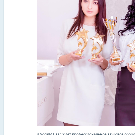
В VocalMT вас ждет профессиональное звуковое обор