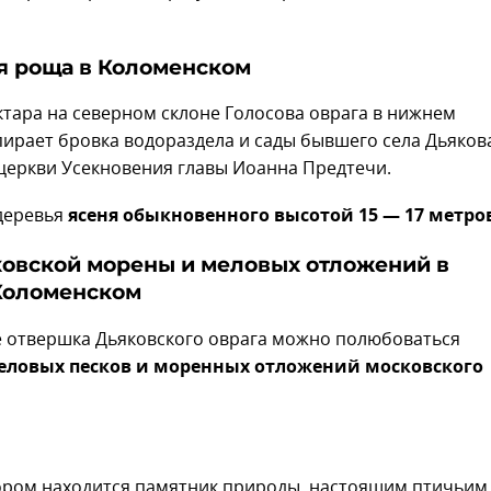
ая роща в Коломенском
ектара на северном склоне Голосова оврага в нижнем
пирает бровка водораздела и сады бывшего села Дьяков
 церкви Усекновения главы Иоанна Предтечи.
деревья
ясеня обыкновенного высотой 15 — 17 метро
ковской морены и меловых отложений в
Коломенском
не отвершка Дьяковского оврага можно полюбоваться
еловых песков и моренных отложений московского
тором находится памятник природы, настоящим птичьим