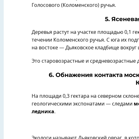
Голосового (Коломенского) ручья.
5. Ясенев
Деревья растут на участке площадью 0,1 г
течении Коломенского ручья. С юга их под
на востоке — Дьяковское кладбище вокруг
Это старовозрастные и средневозрастные 
6. Обнажения контакта мос
На площади 0,3 гектара на северном скло
геологическими экспонатами — следами
м
ледника
.
Экологи называют Дьяковский овраг, в ко