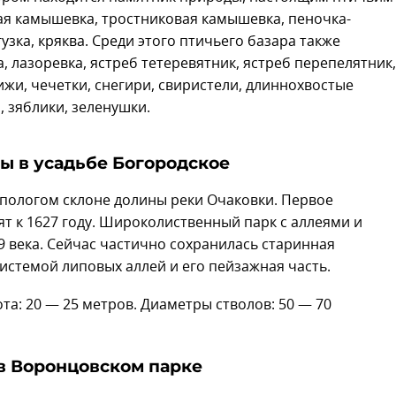
ная камышевка, тростниковая камышевка, пеночка-
узка, кряква. Среди этого птичьего базара также
, лазоревка, ястреб тетеревятник, ястреб перепелятник,
чижи, чечетки, снегири, свиристели, длиннохвостые
 зяблики, зеленушки.
пы в усадьбе Богородское
а пологом склоне долины реки Очаковки. Первое
т к 1627 году. Широколиственный парк с аллеями и
 века. Сейчас частично сохранилась старинная
истемой липовых аллей и его пейзажная часть.
ота: 20 — 25 метров. Диаметры стволов: 50 — 70
 в Воронцовском парке