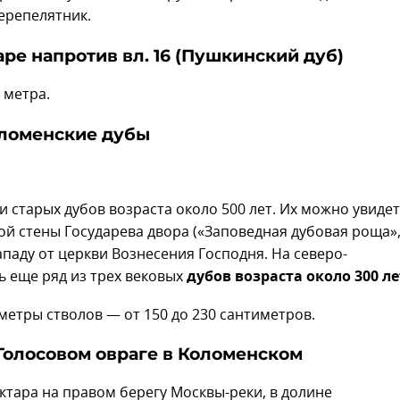
ерепелятник.
аре напротив вл. 16 (Пушкинский дуб)
 метра.
оломенские дубы
и старых дубов возраста около 500 лет. Их можно увиде
й стены Государева двора («Заповедная дубовая роща»
западу от церкви Вознесения Господня. На северо-
ь еще ряд из трех вековых
дубов возраста около 300 ле
метры стволов — от 150 до 230 сантиметров.
 Голосовом овраге в Коломенском
ектара на правом берегу Москвы-реки, в долине