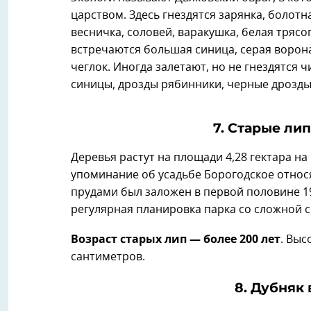
царством. Здесь гнездятся зарянка, болот
весничка, соловей, варакушка, белая трясог
встречаются большая синица, серая ворона
чеглок. Иногда залетают, но не гнездятся 
синицы, дрозды рябинники, черные дрозды,
7. Старые ли
Деревья растут на площади 4,28 гектара н
упоминание об усадьбе Борогодское относя
прудами был заложен в первой половине 19
регулярная планировка парка со сложной с
Возраст старых лип — более 200 лет
. Выс
сантиметров.
8. Дубняк