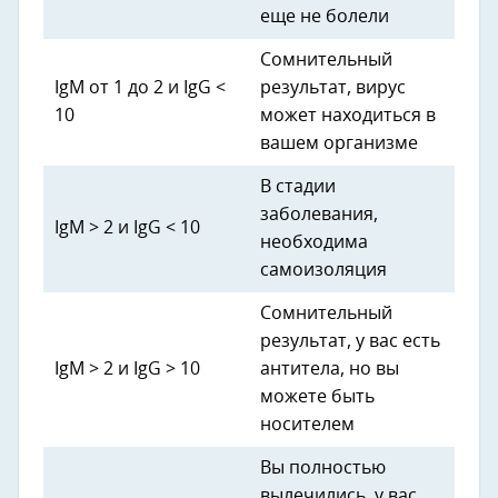
еще не болели
Сомнительный
IgM от 1 до 2 и IgG <
результат, вирус
10
может находиться в
вашем организме
В стадии
заболевания,
IgM > 2 и IgG < 10
необходима
самоизоляция
Сомнительный
результат, у вас есть
IgM > 2 и IgG > 10
антитела, но вы
можете быть
носителем
Вы полностью
вылечились, у вас