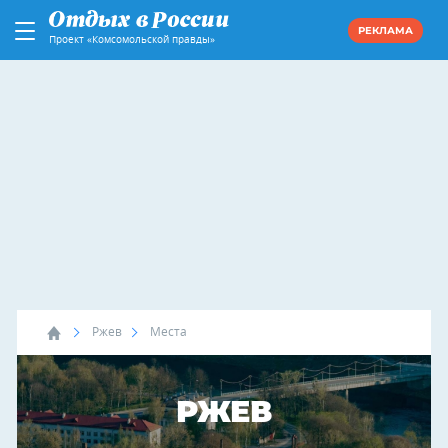
РЕКЛАМА
Проект «Комсомольской правды»
Ржев
Места
РЖЕВ