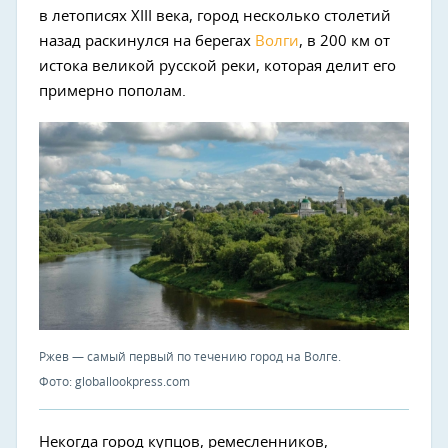
в летописях XIII века, город несколько столетий
назад раскинулся на берегах
Волги
, в 200 км от
истока великой русской реки, которая делит его
примерно пополам.
Ржев — самый первый по течению город на Волге.
Фото: globallookpress.com
Некогда город купцов, ремесленников,