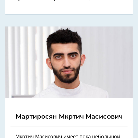
Мартиросян Мкртич Масисович
Мкртич Масисович имеет пока небольшой