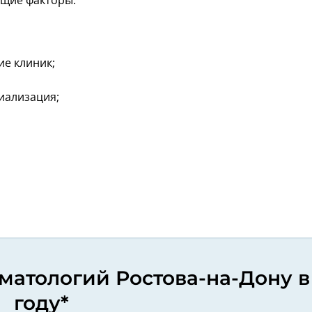
ующие факторы:
е клиник;
иализация;
оматологий Ростова-на-Дону в
году*