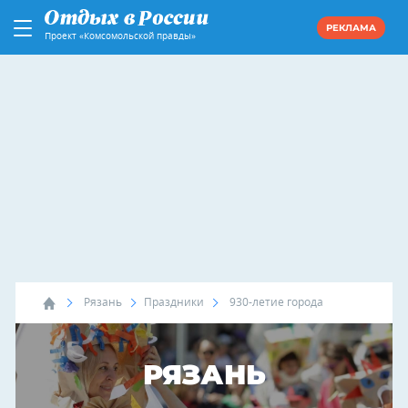
РЕКЛАМА
Проект «Комсомольской правды»
Рязань
Праздники
930-летие города
РЯЗАНЬ