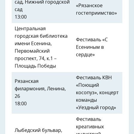
сад, Нижний городской
«Рязанское
сад
гостеприимство»
13:00
Центральная
городская библиотека
Фестиваль «С
имени Есенина,
Есениным в
Первомайский
сердце»
проспект, 74, к.1 –
Площадь Победы
Фестиваль КВН
Рязанская
«Поющий
филармония, Ленина,
косопуз», концерт
26
команды
18:00
«Уездный город»
Фестиваль
креативных
Лыбедский бульвар,