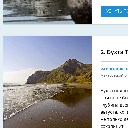
УЗНАТЬ П
2. Бухта 
РАСПОЛОЖЕ
Макаровский р-н
Бухта полно
почти не бы
глубина все
августе, ко
не только л
сахалинит 