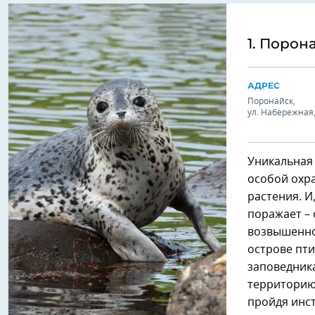
1. Поро
АДРЕС
Поронайск,
ул. Набережная,
Уникальная 
особой охр
растения. И
поражает – 
возвышенно
острове пти
заповедника
территорию 
пройдя инст