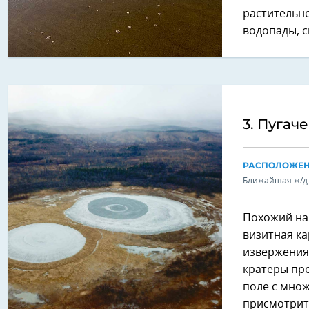
растительно
водопады, с
3. Пугач
РАСПОЛОЖЕ
Ближайшая ж/д
Похожий на 
визитная ка
извержения 
кратеры про
поле с мно
присмотрите