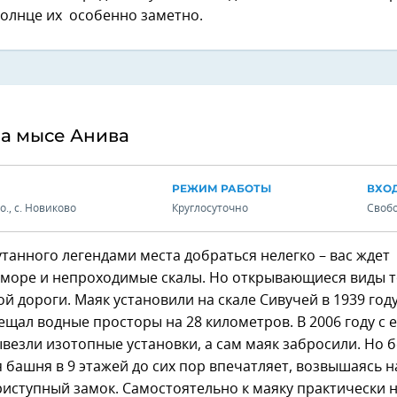
солнце их особенно заметно.
на мысе Анива
РЕЖИМ РАБОТЫ
ВХО
о., с. Новиково
Круглосуточно
Своб
утанного легендами места добраться нелегко – вас ждет
 море и непроходимые скалы. Но открывающиеся виды 
ой дороги. Маяк установили на скале Сивучей в 1939 год
ещал водные просторы на 28 километров. В 2006 году с 
езли изотопные установки, а сам маяк забросили. Но 
 башня в 9 этажей до сих пор впечатляет, возвышаясь н
иступный замок. Самостоятельно к маяку практически 