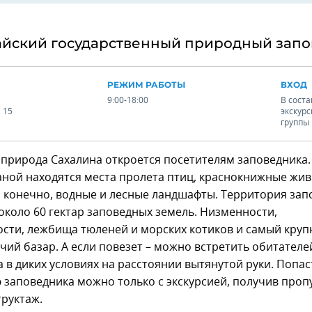
найский государственный природный зап
РЕЖИМ РАБОТЫ
ВХОД
9:00-18:00
В соста
 15
экскур
группы
природа Сахалина откроется посетителям заповедника.
аной находятся места пролета птиц, краснокнижные жи
, конечно, водные и лесные ландшафты. Территория зап
около 60 гектар заповедных земель. Низменности,
сти, лежбища тюленей и морских котиков и самый круп
чий базар. А если повезет – можно встретить обитателе
 в диких условиях на расстоянии вытянутой руки. Попас
заповедника можно только с экскурсией, получив пропу
руктаж.