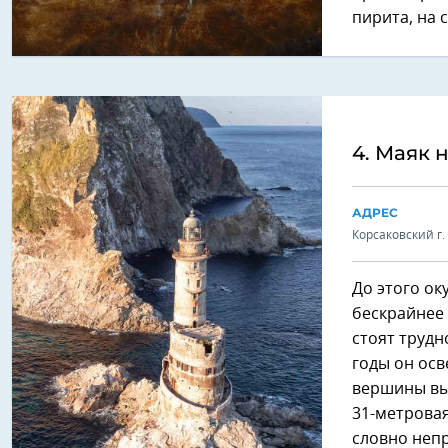
пирита, на 
4. Маяк 
АДРЕС
Корсаковский г. 
До этого ок
бескрайнее
стоят трудн
годы он осв
вершины выв
31-метровая
словно непр