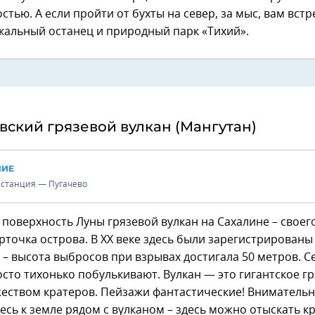
стью. А если пройти от бухты на север, за мыс, вам встр
кальный останец и природный парк «Тихий».
евский грязевой вулкан (Мангутан)
НИЕ
 станция — Пугачево
поверхность Луны грязевой вулкан на Сахалине – своег
рточка острова. В XX веке здесь были зарегистрированы
– высота выбросов при взрывах достигала 50 метров. С
сто тихонько побулькивают. Вулкан — это гигантское г
жеством кратеров. Пейзажи фантастические! Вниматель
сь к земле рядом с вулканом – здесь можно отыскать к