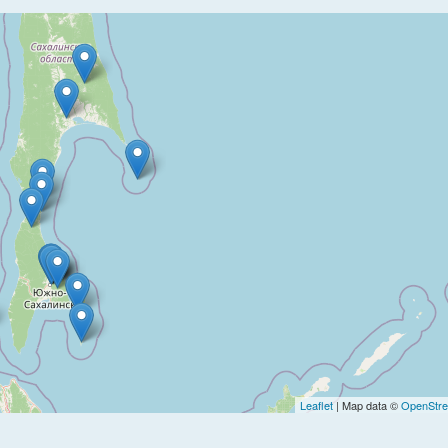
Leaflet
| Map data ©
OpenStre