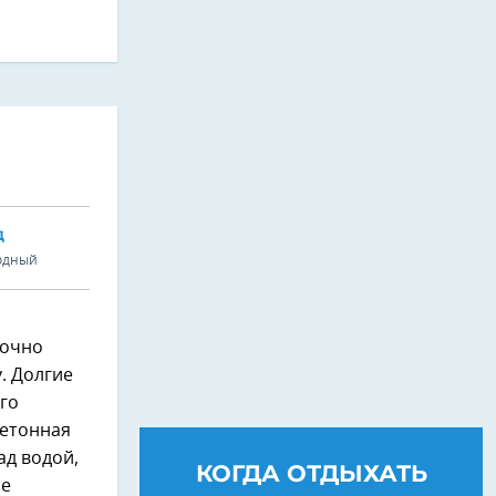
Д
одный
точно
у. Долгие
его
бетонная
ад водой,
КОГДА ОТДЫХАТЬ
не