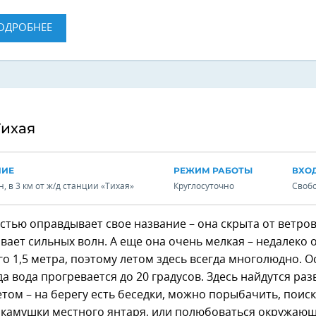
ОДРОБНЕЕ
Тихая
НИЕ
РЕЖИМ РАБОТЫ
ВХО
, в 3 км от ж/д станции «Тихая»
Круглосуточно
Своб
стью оправдывает свое название – она скрыта от ветров
вает сильных волн. А еще она очень мелкая – недалеко 
го 1,5 метра, поэтому летом здесь всегда многолюдно. 
гда вода прогревается до 20 градусов. Здесь найдутся ра
етом – на берегу есть беседки, можно порыбачить, поис
– камушки местного янтаря, или полюбоваться окружаю