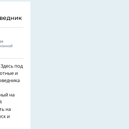
оведник
ве
сионной
 Здесь под
вотные и
оведника
ный на
й
ть на
ск и