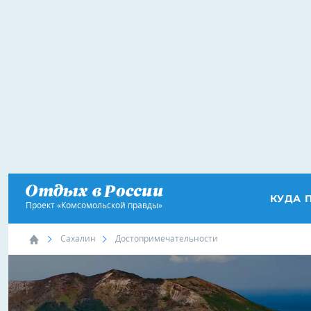
КУДА 
Проект «Комсомольской правды»
Сахалин
Достопримечательности