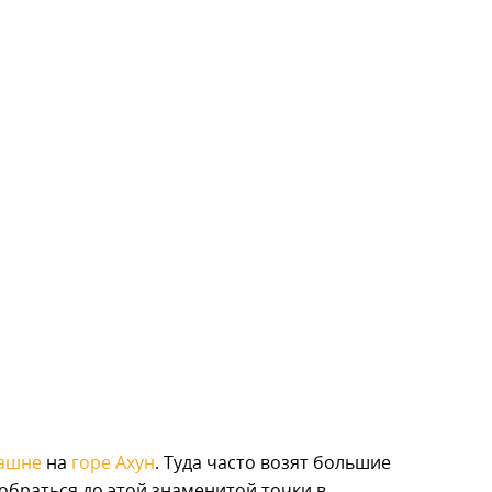
ашне
на
горе Ахун
. Туда часто возят большие
обраться до этой знаменитой точки в