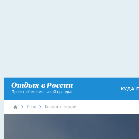
КУДА 
Проект «Комсомольской правды»
Сочи
Конные прогулки