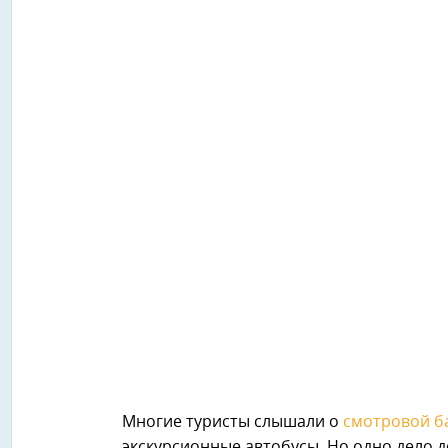
Многие туристы слышали о
смотровой б
экскурсионные автобусы. Но одно дело д