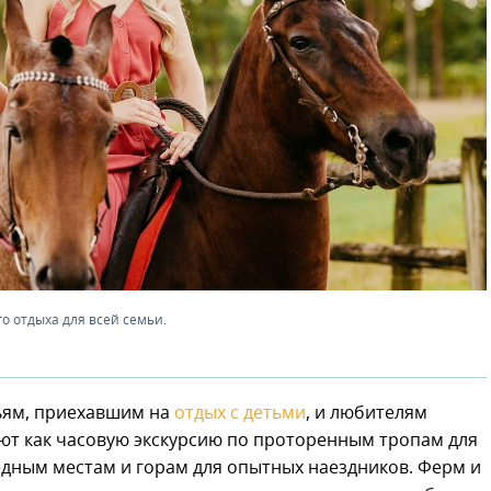
о отдыха для всей семьи.
ьям, приехавшим на
отдых с детьми
, и любителям
ют как часовую экскурсию по проторенным тропам для
ведным местам и горам для опытных наездников. Ферм и