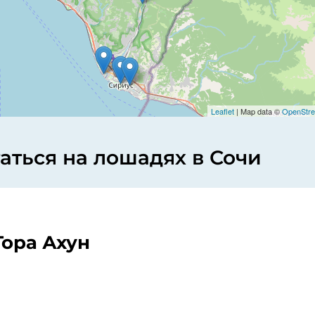
Leaflet
| Map data ©
OpenStre
аться на лошадях в Сочи
Гора Ахун