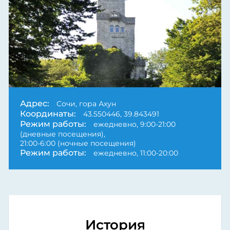
Адрес:
Сочи, гора Ахун
Координаты:
43.550446, 39.843491
Режим работы:
ежедневно, 9:00-21:00
(дневные посещения),
21:00-6:00 (ночные посещения)
Режим работы:
ежедневно, 11:00-20:00
История