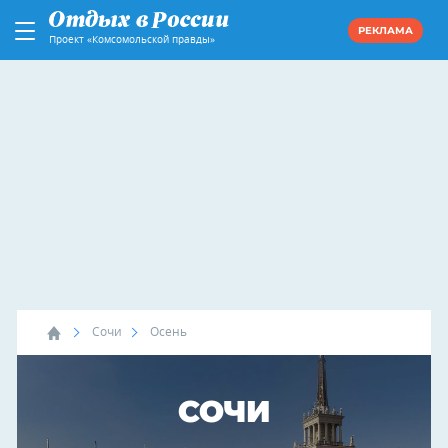
РЕКЛАМА
Проект «Комсомольской правды»
Сочи
Осень
СОЧИ