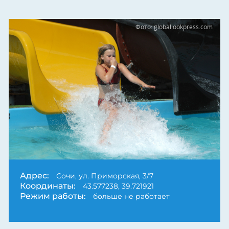
Фото: globallookpress.com
Адрес:
Сочи, ул. Приморская, 3/7
Координаты:
43.577238, 39.721921
Режим работы:
больше не работает