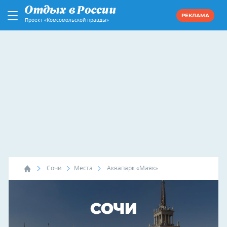
РЕКЛАМА
Проект «Комсомольской правды»
Сочи
Места
Аквапарк «Маяк»
СОЧИ