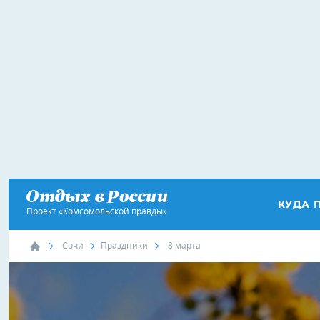
КУДА 
Проект «Комсомольской правды»
Сочи
Праздники
8 марта