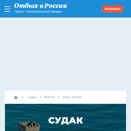
РЕКЛАМА
Проект «Комсомольской правды»
Судак
Места
Мыс Алчак
СУДАК