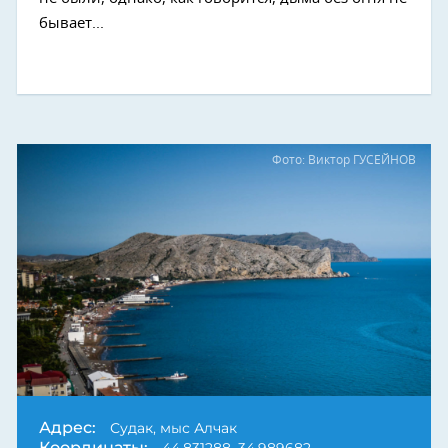
бывает...
Фото: Виктор ГУСЕЙНОВ
Адрес:
Судак, мыс Алчак
Координаты:
44.831288, 34.989682