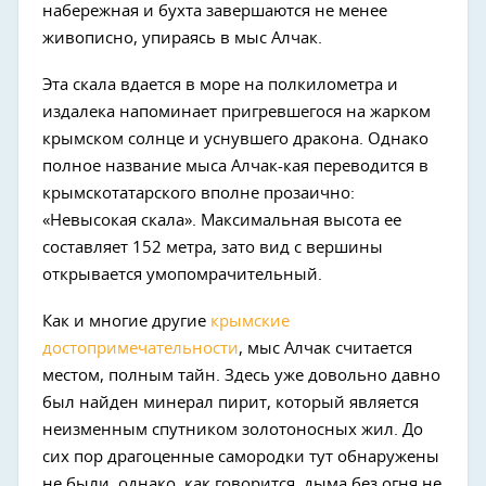
набережная и бухта завершаются не менее
живописно, упираясь в мыс Алчак.
Эта скала вдается в море на полкилометра и
издалека напоминает пригревшегося на жарком
крымском солнце и уснувшего дракона. Однако
полное название мыса Алчак-кая переводится в
крымскотатарского вполне прозаично:
«Невысокая скала». Максимальная высота ее
составляет 152 метра, зато вид с вершины
открывается умопомрачительный.
Как и многие другие
крымские
достопримечательности
, мыс Алчак считается
местом, полным тайн. Здесь уже довольно давно
был найден минерал пирит, который является
неизменным спутником золотоносных жил. До
сих пор драгоценные самородки тут обнаружены
не были, однако, как говорится, дыма без огня не