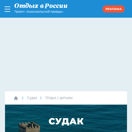
РЕКЛАМА
Проект «Комсомольской правды»
Судак
Отдых с детьми
СУДАК