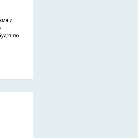
зма и
о
будет по-