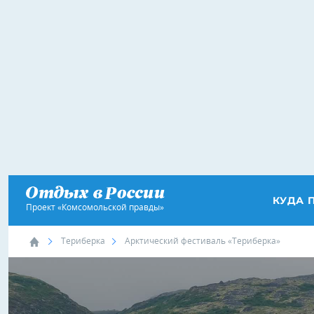
КУДА 
Проект «Комсомольской правды»
Териберка
Арктический фестиваль «Териберка»