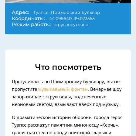
Адрес:
Туапсе, Приморский бульвар
Координаты:
44.095640, 39.073553
Режим работы:
круглосуточно
Что посмотреть
Прогуливаясь по Приморскому бульвару, вы не
пропустите
музыкальный фонтан
. Вечернее шоу
завораживает: струи воды, подсвеченные
неоновым светом, взмывают вверх под музыку.
О драматической истории обороны города-героя
Туапсе расскажут памятник миноносцу «Керчь»,
гранитная стела «Городу воинской славы» и