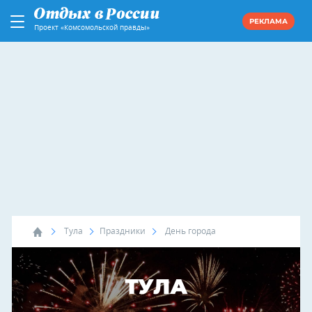
РЕКЛАМА
Проект «Комсомольской правды»
Тула
Праздники
День города
ТУЛА