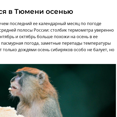
ся в Тюмени осенью
ичем последний ее календарный месяц по погоде
средней полосы России: столбик термометра уверенно
ентябрь и октябрь больше похожи на осень в ее
 пасмурная погода, заметные перепады температуры
от только дождями осень сибиряков особо не балует, но