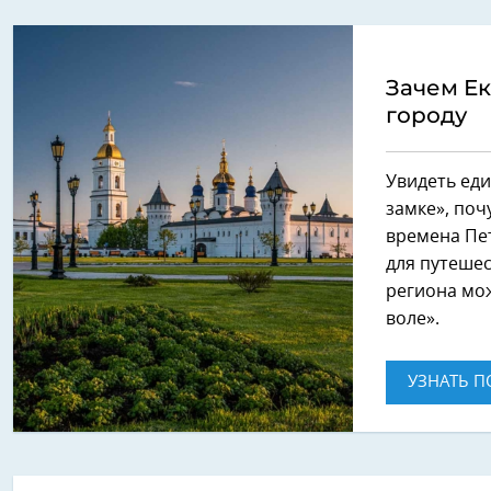
Зачем Ек
городу
Увидеть ед
замке», поч
времена Пет
для путеше
региона мо
воле».
УЗНАТЬ П