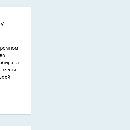
му
Тюремном
 во
 выбирают
е места
воей