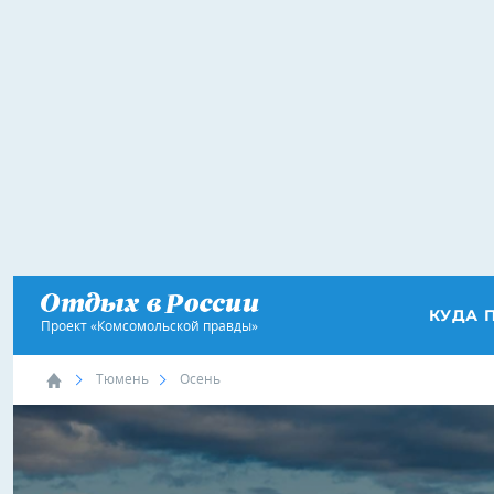
КУДА 
Проект «Комсомольской правды»
Тюмень
Осень