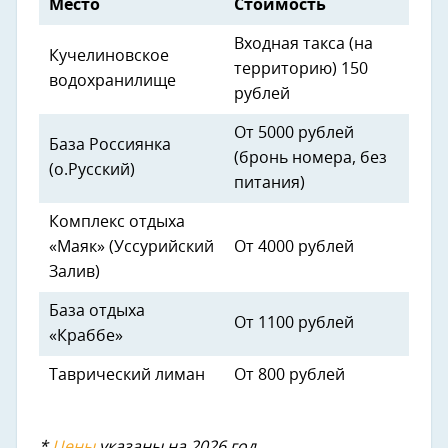
Место
Стоимость
Входная такса (на
Кучелиновское
территорию) 150
водохранилище
рублей
От 5000 рублей
База Россиянка
(бронь номера, без
(о.Русский)
питания)
Комплекс отдыха
«Маяк» (Уссурийский
От 4000 рублей
Залив)
База отдыха
От 1100 рублей
«Краббе»
Таврический лиман
От 800 рублей
*
Цены
указаны на 2026 год