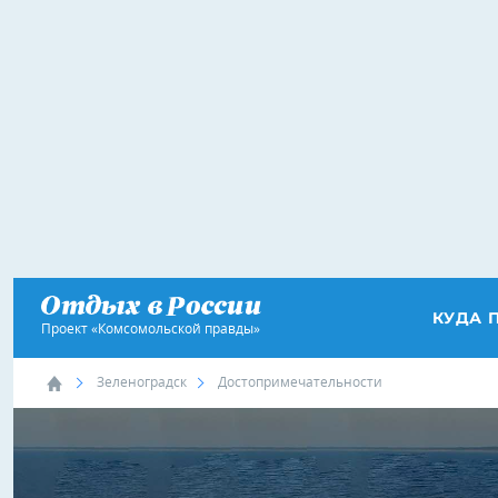
КУДА 
Проект «Комсомольской правды»
Зеленоградск
Достопримечательности