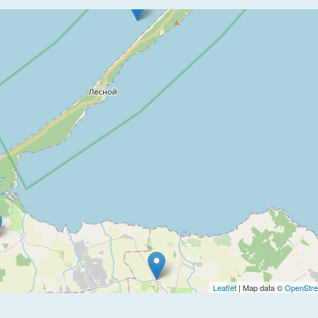
Leaflet
| Map data ©
OpenStre