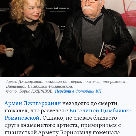
Армен Джигарханян незадолго до смерти пожалел, что развелся с
Виталиной Цымбалюк-Романовской.
Фото:
Борис КУДРЯВОВ.
Перейти в Фотобанк КП
Армен Джигарханян
незадолго до смерти
пожалел, что развелся с
Виталиной Цымбалюк-
Романовской
. Однако, по словам близкого
друга знаменитого артиста, примириться с
пианисткой Армену Борисовичу помешала