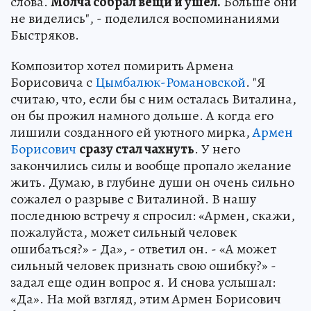
слова.
Молча собрал вещи и ушел.
Больше они
не виделись", - поделился воспоминаниями
Быстряков.
Композитор хотел помирить Армена
Борисовича с
Цымбалюк-Романовской
. "Я
считаю, что, если бы с ним осталась Виталина,
он бы прожил намного дольше. А когда его
лишили созданного ей уютного мирка,
Армен
Борисович
сразу стал чахнуть
. У него
закончились силы и вообще пропало желание
жить. Думаю, в глубине души он очень сильно
сожалел о разрыве с Виталиной. В нашу
последнюю встречу я спросил: «Армен, скажи,
пожалуйста, может сильный человек
ошибаться?» - Да», - ответил он. - «А может
сильный человек признать свою ошибку?» -
задал еще один вопрос я. И снова услышал:
«Да». На мой взгляд, этим Армен Борисович