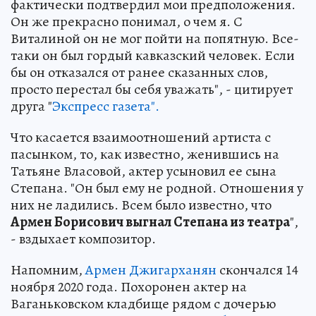
фактически подтвердил мои предположения.
Он же прекрасно понимал, о чем я. С
Виталиной он не мог пойти на попятную. Все-
таки он был гордый кавказский человек. Если
бы он отказался от ранее сказанных слов,
просто перестал бы себя уважать", - цитирует
друга "
Экспресс газета".
Что касается взаимоотношений артиста с
пасынком, то, как известно, женившись на
Татьяне Власовой, актер усыновил ее сына
Степана. "Он был ему не родной. Отношения у
них не ладились. Всем было известно, что
Армен Борисович выгнал Степана из театра
",
- вздыхает композитор.
Напомним,
Армен Джигарханян
скончался 14
ноября 2020 года. Похоронен актер на
Ваганьковском кладбище рядом с дочерью