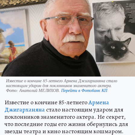
Известие о кончине 85-летнего Армена Джигарханяна стало
настоящим ударом для поклонников знаменитого актера.
Фото:
Анатолий МЕЛИХОВ.
Перейти в Фотобанк КП
Известие о кончине 85-летнего
Армена
Джигарханяна
стало настоящим ударом для
поклонников знаменитого актера. Не секрет,
что последние годы его жизни обернулись для
звезды театра и кино настоящим кошмаром.