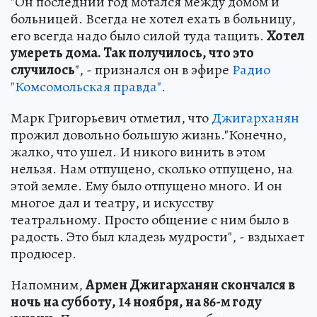
"Он последний год мотался между домом и
больницей. Всегда не хотел ехать в больницу,
его всегда надо было силой туда тащить.
Хотел
умереть дома. Так получилось, что это
случилось
", - признался он в эфире
Радио
"Комсомольская правда"
.
Марк Григорьевич отметил, что
Джигарханян
прожил довольно большую жизнь."Конечно,
жалко, что ушел. И никого винить в этом
нельзя. Нам отпущено, сколько отпущено, на
этой земле. Ему было отпущено много. И он
многое дал и театру, и искусству
театральному. Просто общение с ним было в
радость. Это был кладезь мудрости", - вздыхает
продюсер.
Напомним,
Армен Джигарханян скончался в
ночь на субботу, 14 ноября, на 86-м году