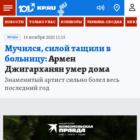
НОВОСТИ
ТОЛЬКО У НАС
ВОЕНКОРЫ
УКРАИНА: СВОДКА
КП В М
14 ноября 2020 11:15
ЗВЕЗДЫ
Мучился, силой тащили в
больницу:
Армен
Джигарханян умер дома
Знаменитый артист сильно болел весь
последний год