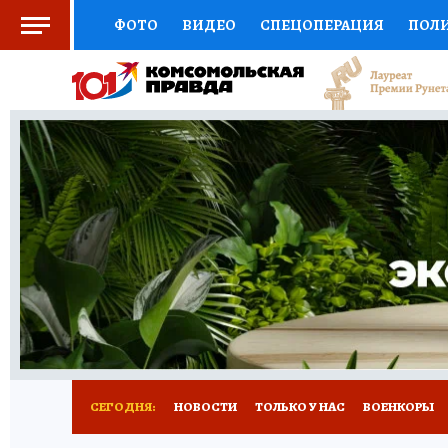
ФОТО
ВИДЕО
СПЕЦОПЕРАЦИЯ
ПОЛ
СОЦПОДДЕРЖКА
НАУКА
СПОРТ
КО
ВЫБОР ЭКСПЕРТОВ
ДОКТОР
ФИНАНС
КНИЖНАЯ ПОЛКА
ПРОГНОЗЫ НА СПОРТ
ПРЕСС-ЦЕНТР
НЕДВИЖИМОСТЬ
ТЕЛЕ
РАДИО КП
РЕКЛАМА
ТЕСТЫ
НОВОЕ 
СЕГОДНЯ:
НОВОСТИ
ТОЛЬКО У НАС
ВОЕНКОРЫ