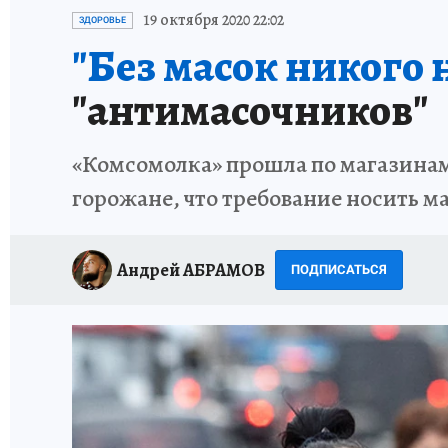
ИСПЫТАНО НА СЕБЕ
19 октября 2020 22:02
ЗДОРОВЬЕ
"Без масок никого н
"антимасочников"
«Комсомолка» прошла по магазинам 
горожане, что требование носить ма
Андрей АБРАМОВ
ПОДПИСАТЬСЯ