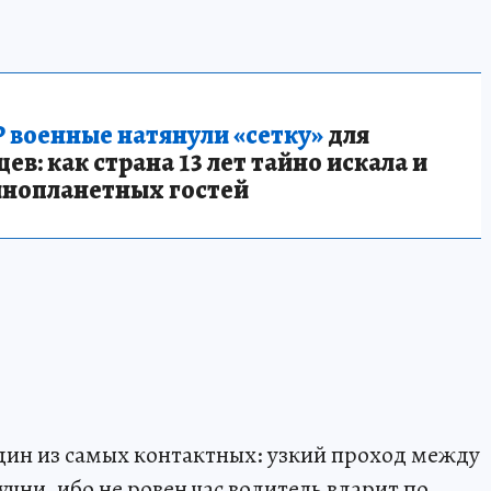
 военные натянули «сетку»
для
в: как страна 13 лет тайно искала и
инопланетных гостей
дин из самых контактных: узкий проход между
чни, ибо не ровен час водитель вдарит по