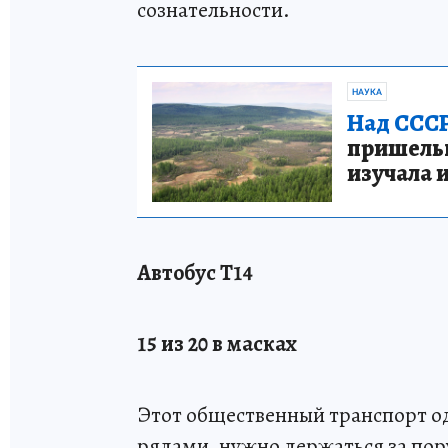
сознательности.
НАУКА
Над СССР
пришельце
изучала 
Автобус Т14
15 из 20 в масках
Этот общественный транспорт о
рядами, нужно держаться за пору