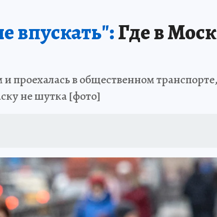
е впускать":
Где в Моск
и проехалась в общественном транспорте,
ску не шутка [фото]