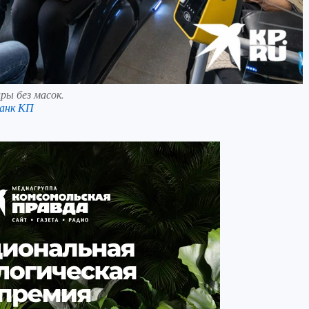
ры без масок.
анк КП