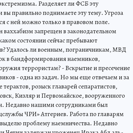
экстремизма. Разделяет ли ФСБ эту
 и вы правильно поднимаете эту тему. Угроза
ся с ней можно только в правовом поле.
н ваххабизм запрещен в законодательном
 каком состоянии сейчас пребывают
в? Удалось ли военным, пограничникам, МВД
ток в бандформирования наемников,
 оружия террористам? - Вскрытие и пресечение
иков - одна из задач. Но мы еще отвечаем и за
 терактов, розыск главарей сепаратистов,
овск, Кизляр и Первомайское, вооруженного
ан. Недавно нашими сотрудниками был
цслужбы ЧРИ» Атгериев. Работа по главарям
о выделю проблему наемничества. Недавно
и Чечни задержан уроженец Ирака Абд аль-