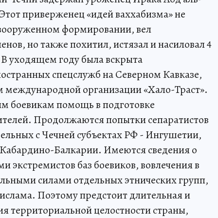
Этот приверженец «идей ваххабизма» не
 вооруженном формировании, вел
енов, но также похитил, истязал и насиловал 4
 В уходящем году была вскрыта
ностранных спецслужб на Северном Кавказе,
 международной организации «Хало-Траст».
им боевикам помощь в подготовке
жителей. Продолжаются попытки сепаратистов
ельных с Чечней субъектах РФ - Ингушетии,
, Кабардино-Балкарии. Имеются сведения о
и экстремистов баз боевиков, вовлечения в
льными силами отдельных этнических групп,
ислама. Поэтому предстоит длительная и
ия территориальной целостности страны,