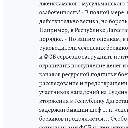
лжеисламского мусульманского 
озабоченность? - В полной мере,
действительно велика, но бороть
Например, в Республике Дагеста
порядке. - По вашим оценкам, в
руководители чеченских боевико
и ФСБ серьезно затруднить при
ограничить поступление денег и
каналов ресурсной подпитки боев
расследование и предотвращение
участников нападений на Буденн
вторжения в Республику Дагест
задержан бывший шеф т. н. «спе
боевиков продолжается... Особ
сотрудниками ФСБ на территори