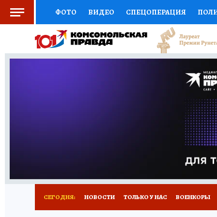
ФОТО
ВИДЕО
СПЕЦОПЕРАЦИЯ
ПОЛ
СОЦПОДДЕРЖКА
НАУКА
СПОРТ
КО
ВЫБОР ЭКСПЕРТОВ
ДОКТОР
ФИНАНС
КНИЖНАЯ ПОЛКА
ПРОГНОЗЫ НА СПОРТ
ПРЕСС-ЦЕНТР
НЕДВИЖИМОСТЬ
ТЕЛЕ
РАДИО КП
РЕКЛАМА
ТЕСТЫ
НОВОЕ 
СЕГОДНЯ:
НОВОСТИ
ТОЛЬКО У НАС
ВОЕНКОРЫ