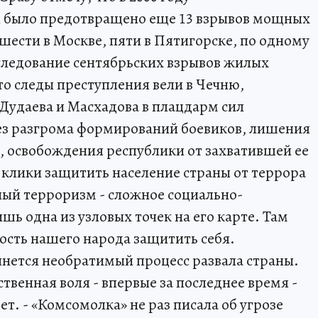
 было предотвращено еще 13 взрывов мощных
 шести в Москве, пяти в Пятигорске, по одному
сследование сентябрьских взрывов жилых
то следы преступления вели в Чечню,
Дудаева и Масхадова в плацдарм сил
з разгрома формирований боевиков, лишения
в, освобождения республики от захватившей ее
клики защитить население страны от террора
ый терроризм - сложное социально-
шь одна из узловых точек на его карте. Там
ость нашего народа защитить себя.
чнется необратимый процесс развала страны.
ственная воля - впервые за последнее время -
дет. - «Комсомолка» не раз писала об угрозе