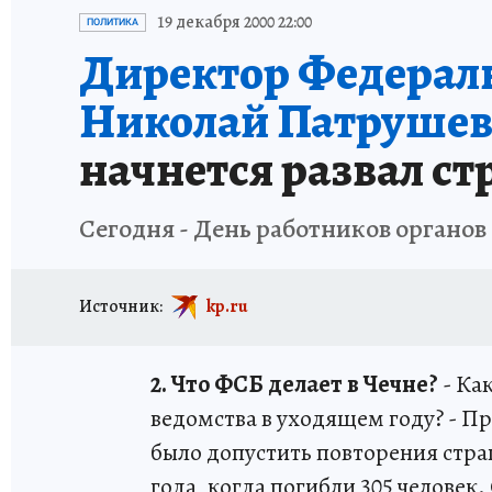
ИСПЫТАНО НА СЕБЕ
19 декабря 2000 22:00
ПОЛИТИКА
Директор Федераль
Николай Патрушев
начнется развал с
Сегодня - День работников органов
Источник:
kp.ru
2. Что ФСБ делает в Чечне?
- Ка
ведомства в уходящем году? - Пр
было допустить повторения стр
года, когда погибли 305 человек. 