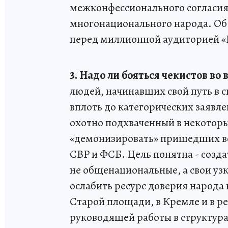
межконфессионального согласия
многонационального народа. Об 
перед миллионной аудиторией 
3. Надо ли бояться чекистов во 
людей, начинавших свой путь в 
вплоть до категорических заявлен
охотно подхваченный в некоторы
«демонизировать» пришедших во
СВР и ФСБ. Цель понятна - созд
не общенациональные, а свои уз
ослабить ресурс доверия народа 
Старой площади, в Кремле и в 
руководящей работы в структура