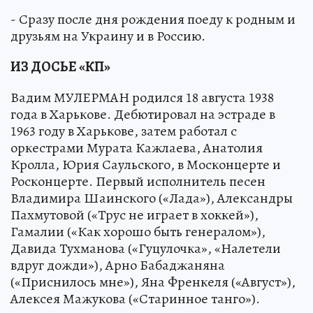
- Сразу после дня рождения поеду к родным и
друзьям на Украину и в Россию.
ИЗ ДОСЬЕ «КП»
Вадим МУЛЕРМАН родился 18 августа 1938
года в Харькове. Дебютировал на эстраде в
1963 году в Харькове, затем работал с
оркестрами Мурата Кажлаева, Анатолия
Кролла, Юрия Саульского, в Москонцерте и
Росконцерте. Первый исполнитель песен
Владимира Шаинского («Лада»), Александры
Пахмутовой («Трус не играет в хоккей»),
Гамалии («Как хорошо быть генералом»),
Давида Тухманова («Гуцулочка», «Налетели
вдруг дожди»), Арно Бабаджаняна
(«Приснилось мне»), Яна Френкеля («Август»),
Алексея Мажукова («Старинное танго»).