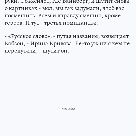
руки. Объясняет, где Вайнберг, и шутит снова
о картинках - мол, мы так задумали, чтоб вас
посмешить. Всем и вправду смешно, кроме
героев. И тут - третья номинантка.
- «Русское слово», - путая название, возвещает
Кобзон, - Ирина Кривова. Ее-то уж ни с кем не
перепутали, - шутит он.