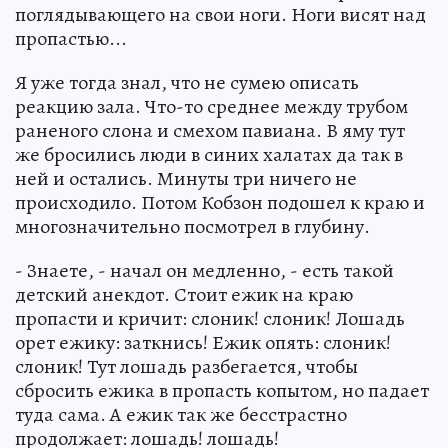
поглядывающего на свои ноги. Ноги висят над
пропастью...
Я уже тогда знал, что не сумею описать
реакцию зала. Что-то среднее между трубом
раненого слона и смехом павиана. В яму тут
же бросились люди в синих халатах да так в
ней и остались. Минуты три ничего не
происходило. Потом Кобзон подошел к краю и
многозначительно посмотрел в глубину.
- Знаете, - начал он медленно, - есть такой
детский анекдот. Стоит ежик на краю
пропасти и кричит: слоник! слоник! Лошадь
орет ежику: заткнись! Ежик опять: слоник!
слоник! Тут лошадь разбегается, чтобы
сбросить ежика в пропасть копытом, но падает
туда сама. А ежик так же бесстрастно
продолжает: лошадь! лошадь!