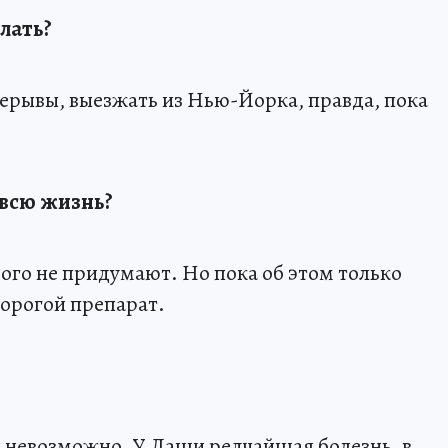
елать?
рерывы, выезжать из Нью-Йорка, правда, пока
 всю жизнь?
ового не придумают. Но пока об этом только
дорогой препарат.
бы невозможно. У Даши редчайшая болезнь, в