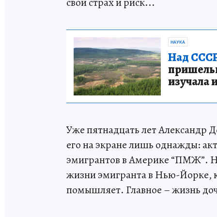
свой страх и риск...
НАУКА
Над СССР
пришельце
изучала 
Уже пятнадцать лет Александр Д
его на экране лишь однажды: акт
эмигрантов в Америке “ПМЖ”. Н
жизни эмигранта в Нью-Йорке, к
помышляет. Главное – жизнь дочк