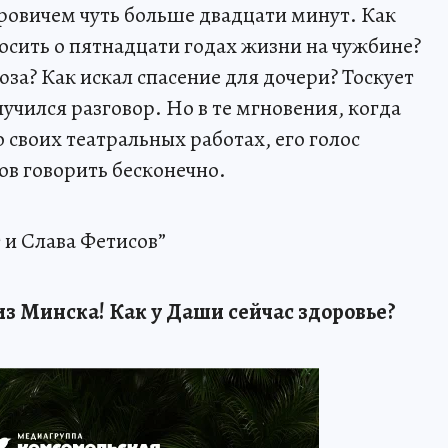
ровичем чуть больше двадцати минут. Как
осить о пятнадцати годах жизни на чужбине?
за? Как искал спасение для дочери? Тоскует
чился разговор. Но в те мгновения, когда
своих театральных работах, его голос
тов говорить бесконечно.
 и Слава Фетисов”
из Минска! Как у Даши сейчас здоровье?