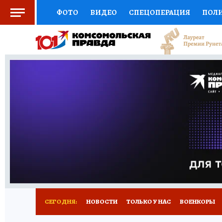
ФОТО
ВИДЕО
СПЕЦОПЕРАЦИЯ
ПОЛ
СОЦПОДДЕРЖКА
НАУКА
СПОРТ
КО
ВЫБОР ЭКСПЕРТОВ
ДОКТОР
ФИНАНС
КНИЖНАЯ ПОЛКА
ПРОГНОЗЫ НА СПОРТ
ПРЕСС-ЦЕНТР
НЕДВИЖИМОСТЬ
ТЕЛЕ
РАДИО КП
РЕКЛАМА
ТЕСТЫ
НОВОЕ 
СЕГОДНЯ:
НОВОСТИ
ТОЛЬКО У НАС
ВОЕНКОРЫ