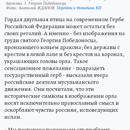
державы. 3. Георгия Победоносца.
Фото:
Анатолий ЖДАНОВ.
Перейти в Фотобанк КП
Гордая двуглавая птица на современном Гербе
Российской Федерации может остаться без
своих регалий. А именно - без изображения на
груди святого Георгия Победоносца,
пронзающего копьем дракона; без державы с
крестом в левой лапе и без крестов на коронах,
украшающих головы орла. Такое
сенсационное пожелание - подраздеть
государственный герб - высказали вчера
российские деятели мусульманского
движения. Они посчитали, что эти
исторические символы в изображении орла
носят исключительно православный смысл и
оскорбляют чувства россиян, исповедующих
ислам.
- Мы постоянно поднимаем эту проблему, -