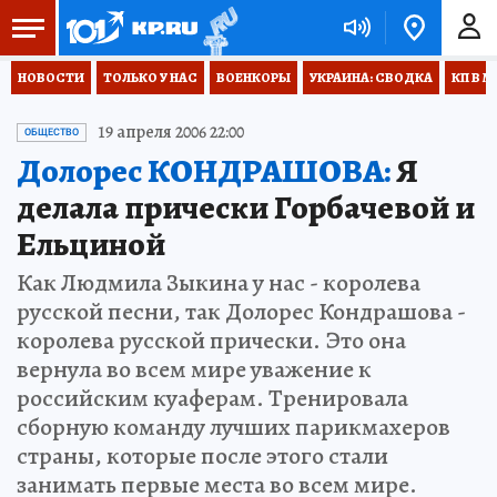
НОВОСТИ
ТОЛЬКО У НАС
ВОЕНКОРЫ
УКРАИНА: СВОДКА
КП В М
19 апреля 2006 22:00
ОБЩЕСТВО
Долорес КОНДРАШОВА:
Я
делала прически Горбачевой и
Ельциной
Как Людмила Зыкина у нас - королева
русской песни, так Долорес Кондрашова -
королева русской прически. Это она
вернула во всем мире уважение к
российским куаферам. Тренировала
сборную команду лучших парикмахеров
страны, которые после этого стали
занимать первые места во всем мире.