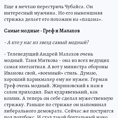
Еще я мечтаю перестричь Чубайса. Он
интересный мужчина. Но его ныненшняя
стрижка делает его похожим на «пацана».
Самые модные - Греф и Малахов
- А кто у нас из звезд самый модный?
- Телеведущий Андрей Малахов очень
модный. Таня Миткова - она из всех ведущих
самая элегантная. А вот у министра обороны
Иванова свой, «военный» стиль. Думаю,
хороший парикмахер ему не нужен. Герман
Греф очень модный. Жириновский к нам в
салон приходил. Был кудрявенький, как
козлик. А теперь он себе сделал мужественную
стрижку. Раньше по стрижке он напоминал
либерального демократа. Сейчас же постригся
под полубокс. И стал такой брутальный мачо.