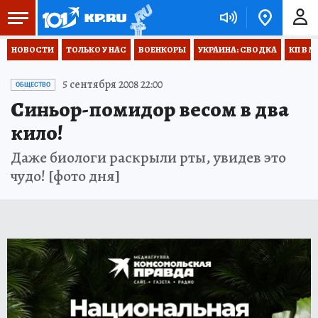
НОВОСТИ
ТОЛЬКО У НАС
ВОЕНКОРЫ
УКРАИНА: СВОДКА
КП В М
5 сентября 2008 22:00
ОБЩЕСТВО
Синьор-помидор весом в два
кило!
Даже биологи раскрыли рты, увидев это
чудо! [фото дня]