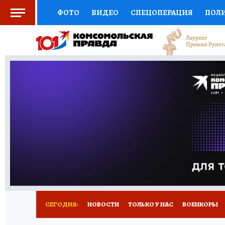
ФОТО
ВИДЕО
СПЕЦОПЕРАЦИЯ
ПОЛ
СОЦПОДДЕРЖКА
НАУКА
СПОРТ
КО
ВЫБОР ЭКСПЕРТОВ
ДОКТОР
ФИНАНС
КНИЖНАЯ ПОЛКА
ПРОГНОЗЫ НА СПОРТ
ПРЕСС-ЦЕНТР
НЕДВИЖИМОСТЬ
ТЕЛЕ
РАДИО КП
РЕКЛАМА
ТЕСТЫ
НОВОЕ 
СЕГОДНЯ:
НОВОСТИ
ТОЛЬКО У НАС
ВОЕНКОРЫ