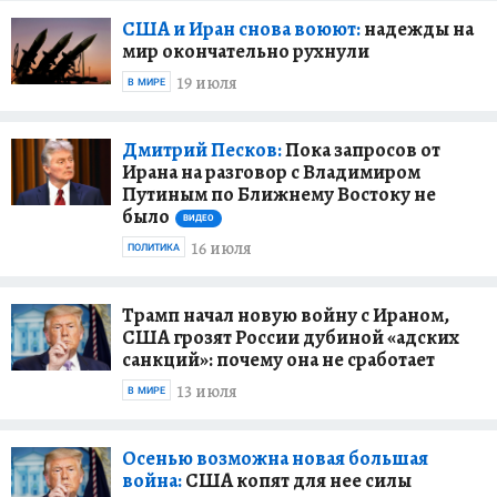
США и Иран снова воюют:
надежды на
мир окончательно рухнули
19 июля
В МИРЕ
Дмитрий Песков:
Пока запросов от
Ирана на разговор с Владимиром
Путиным по Ближнему Востоку не
было
ВИДЕО
16 июля
ПОЛИТИКА
Трамп начал новую войну с Ираном,
США грозят России дубиной «адских
санкций»: почему она не сработает
13 июля
В МИРЕ
Осенью возможна новая большая
война:
США копят для нее силы