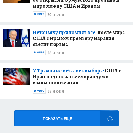
мире между США и Ираном
20 июня
В МИРЕ
Нетаньяху припомнят всё:
после мира
США с Ираном премьеру Израиля
светит тюрьма
18 июня
В МИРЕ
У Трампа не осталось выбора:
США и
Иран подписали меморандум о
взаимопонимании
18 июня
В МИРЕ
ПОКАЗАТЬ ЕЩЕ