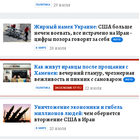
29 июля
ПОЛИТИКА
Жирный намек Украине:
США больше
нечем воевать, все истрачено на Иран -
цифры позора говорят за себя
ФОТО
28 июля
В МИРЕ
Как живут иранцы после прощания с
Хаменеи:
вечерний гламур, чрезмерная
вежливость и пикник с самоваром
ФОТО
22 июля
ПОЛИТИКА
ЭКСКЛЮЗИВ KP.RU
Уничтожение экономики и гибель
миллионов людей:
чем обернется
вторжение США в Иран
20 июля
В МИРЕ