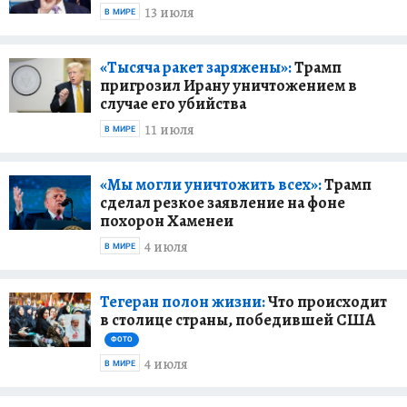
13 июля
В МИРЕ
«Тысяча ракет заряжены»:
Трамп
пригрозил Ирану уничтожением в
случае его убийства
11 июля
В МИРЕ
«Мы могли уничтожить всех»:
Трамп
сделал резкое заявление на фоне
похорон Хаменеи
4 июля
В МИРЕ
Тегеран полон жизни:
Что происходит
в столице страны, победившей США
ФОТО
4 июля
В МИРЕ