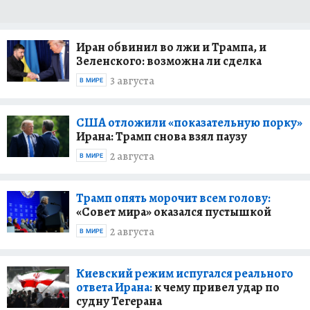
Иран обвинил во лжи и Трампа, и
Зеленского: возможна ли сделка
3 августа
В МИРЕ
США отложили «показательную порку»
Ирана: Трамп снова взял паузу
2 августа
В МИРЕ
Трамп опять морочит всем голову:
«Совет мира» оказался пустышкой
2 августа
В МИРЕ
Киевский режим испугался реального
ответа Ирана:
к чему привел удар по
судну Тегерана