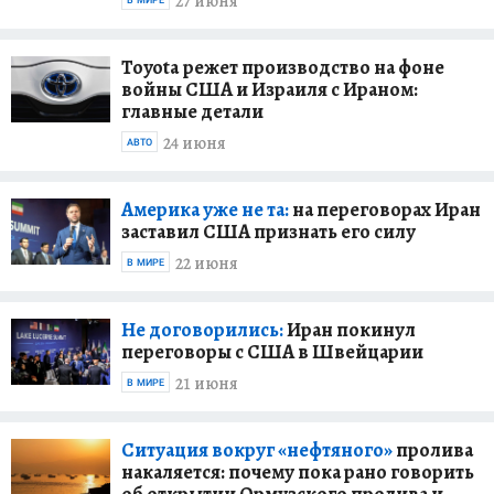
27 июня
Toyota режет производство на фоне
войны США и Израиля с Ираном:
главные детали
24 июня
АВТО
Америка уже не та:
на переговорах Иран
заставил США признать его силу
22 июня
В МИРЕ
Не договорились:
Иран покинул
переговоры с США в Швейцарии
21 июня
В МИРЕ
Ситуация вокруг «нефтяного»
пролива
накаляется: почему пока рано говорить
об открытии Ормузского пролива и