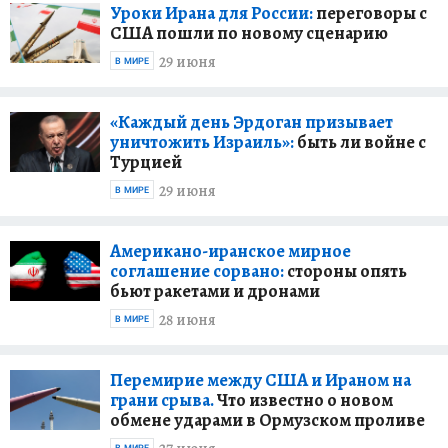
Уроки Ирана для России:
переговоры с
США пошли по новому сценарию
29 июня
В МИРЕ
«Каждый день Эрдоган призывает
уничтожить Израиль»:
быть ли войне с
Турцией
29 июня
В МИРЕ
Американо-иранское мирное
соглашение сорвано:
стороны опять
бьют ракетами и дронами
28 июня
В МИРЕ
Перемирие между США и Ираном на
грани срыва.
Что известно о новом
обмене ударами в Ормузском проливе
В МИРЕ