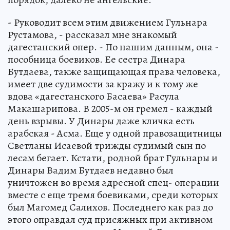
- Руководит всем этим движением Гульнара
Рустамова, - рассказал мне знакомый
дагестанский опер. - По нашим данным, она -
пособница боевиков. Ее сестра Динара
Бутдаева, также защищающая права человека,
имеет две судимости за кражу и к тому же
вдова «дагестанского Басаева» Расула
Макашарипова. В 2005-м он гремел - каждый
день взрывы. У Динары даже кличка есть
арабская - Асма. Еще у одной правозащитницы
Светланы Исаевой трижды судимый сын по
лесам бегает. Кстати, родной брат Гульнары и
Динары Вадим Бутдаев недавно был
уничтожен во время адресной спец- операции
вместе с еще тремя боевиками, среди которых
был Магомед Салихов. Последнего как раз до
этого оправдал суд присяжных при активном