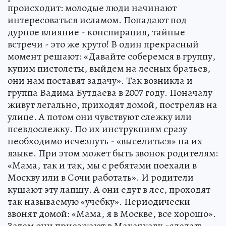
происходит: молодые люди начинают
интересоваться исламом. Попадают под
дурное влияние - конспирация, тайные
встречи - это же круто! В один прекрасный
момент решают: «Давайте соберемся в группу,
купим пистолеты, выйдем на лесных братьев,
они нам поставят задачу». Так возникла и
группа Вадима Бутдаева в 2007 году. Поначалу
живут легально, приходят домой, постреляв на
улице. А потом они чувствуют слежку или
псевдослежку. По их инструкциям сразу
необходимо исчезнуть - «выселиться» на их
языке. При этом может быть звонок родителям:
«Мама, так и так, мы с ребятами поехали в
Москву или в Сочи работать». И родители
кушают эту лапшу. А они едут в лес, проходят
так называемую «учебку». Периодически
звонят домой: «Мама, я в Москве, все хорошо».
Затем они приезжают в Махачкалу «сделать