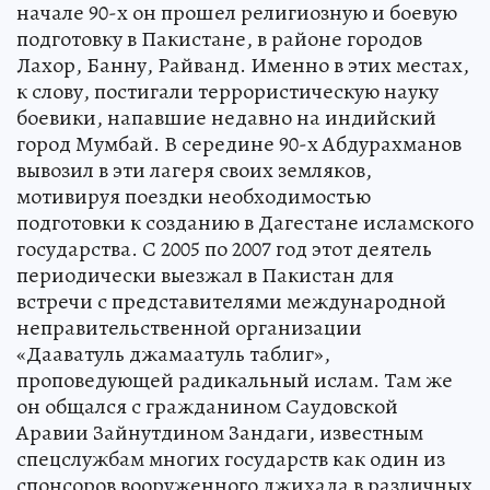
начале 90-х он прошел религиозную и боевую
подготовку в Пакистане, в районе городов
Лахор, Банну, Райванд. Именно в этих местах,
к слову, постигали террористическую науку
боевики, напавшие недавно на индийский
город Мумбай. В середине 90-х Абдурахманов
вывозил в эти лагеря своих земляков,
мотивируя поездки необходимостью
подготовки к созданию в Дагестане исламского
государства. С 2005 по 2007 год этот деятель
периодически выезжал в Пакистан для
встречи с представителями международной
неправительственной организации
«Дааватуль джамаатуль таблиг»,
проповедующей радикальный ислам. Там же
он общался с гражданином Саудовской
Аравии Зайнутдином Зандаги, известным
спецслужбам многих государств как один из
спонсоров вооруженного джихада в различных