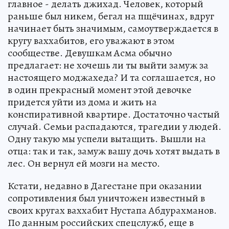
главное - делать джихад. Человек, который
раньше был никем, бегал на пщёчинах, вдруг
начинает быть значимым, самоутверждается в
кругу ваххабитов, его уважают в этом
сообществе. Девушкам Асма обычно
предлагает: не хочешь ли ты выйти замуж за
настоящего моджахеда? И та соглашается, но
в один прекрасный момент этой девочке
придется уйти из дома и жить на
конспиративной квартире. Достаточно частый
случай. Семьи распадаются, трагедии у людей.
Одну такую мы успели вытащить. Вышли на
отца: так и так, замуж вашу дочь хотят выдать в
лес. Он вернул ей мозги на место.
Кстати, недавно в Дагестане при оказании
сопротивления был уничтожен известный в
своих кругах ваххабит Нустапа Абдурахманов.
По данным российских спецслужб, еще в