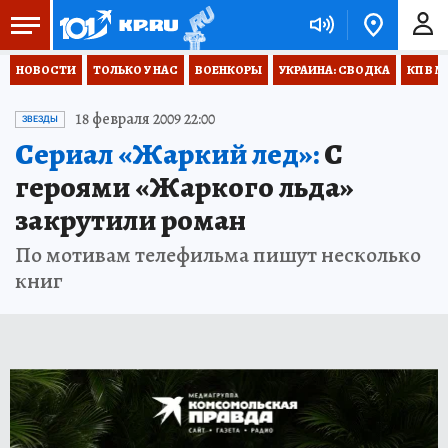
НОВОСТИ
ТОЛЬКО У НАС
ВОЕНКОРЫ
УКРАИНА: СВОДКА
КП В М
18 февраля 2009 22:00
ЗВЕЗДЫ
Сериал «Жаркий лед»:
С
героями «Жаркого льда»
закрутили роман
По мотивам телефильма пишут несколько
книг