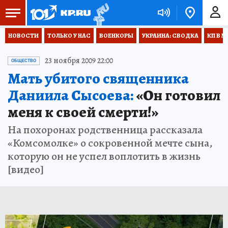
НОВОСТИ
ТОЛЬКО У НАС
ВОЕНКОРЫ
УКРАИНА: СВОДКА
КП В М
23 ноября 2009 22:00
ОБЩЕСТВО
Мать убитого священника
Даниила Сысоева:
«Он готовил
меня к своей смерти!»
На похоронах родственница рассказала
«Комсомолке» о сокровенной мечте сына,
которую он не успел воплотить в жизнь
[видео]