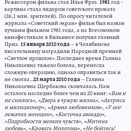
Режиссером фильма стал Илья Фрэз.
1981
год -
картина стала лидером советского проката
(26,1 млн. зрителей). По опросу читателей
журнала «Советский экран» фильм был назван
лучшим фильмом 1981 года, а на Всесоюзном
кинофестивале в Вильнюсе получил главный
Приз.
15 января 2010 года
– в Челябинске
писательницу наградили Народной премией
«Светлое прошлое».Последнее время Галина
Николаевна тяжело болела, перенесла
сложную операцию, однако оправиться так и
не смогла…
23 марта 2010 года
– Галина
Николаевна Щербакова скончалась.Нам
осталось наследие более чем из 20 книг:
«Вам и
не снилось», «Дверь в чужую жизнь», «Актриса
и милиционер», «Армия любовников», «У ног
лежачих женщин», «Косточка авокадо»,
«Подробности мелких чувств», «Митина
любовь», «Кровать Молотова», «Не бойтесь!