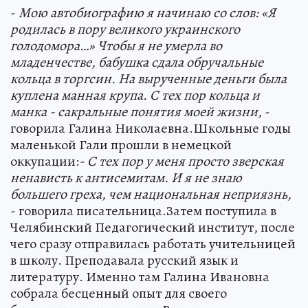
-
Мою автобиографию я начинаю со слов: «Я
родилась в пору великого украинского
голодомора…»
Чтобы я не умерла во
младенчестве, бабушка сдала обручальные
кольца в торгсин. На вырученные деньги была
куплена манная крупа. С тех пор кольца и
манка - сакральные понятия моей жизни,
-
говорила Галина Николаевна.Школьные годы
маленькой Гали прошли в немецкой
оккупации:
- С тех пор у меня просто зверская
ненависть к антисемитам. И я не знаю
большего греха, чем национальная неприязнь,
- говорила писательница.Затем поступила в
Челябинский Педагогический институт, после
чего сразу отправилась работать учительницей
в школу. Преподавала русский язык и
литературу. Именно там Галина Ивановна
собрала бесценный опыт для своего