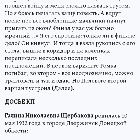
прошел войну и меня сложно назвать трусом.
Но я боюсь печатать вашу повесть. А вдруг
после нее все влюбленные мальчики начнут
прыгать из окон? Финал у вас уж больно
мрачный...» Я его спросила: только ли в финале
дело? Он кивнул. И тогда я взяла рукопись с его
стола, вышла в коридор и на коленках
переписала несколько последних
предложений. В первом варианте Ромка
погибал, во втором - все неоднозначно, можно
трактовать и так и эдак. Но Полевого второй
вариант устроил
(
Далее
).
ДОСЬЕ КП
Галина Николаевна Щербакова
родилась 10
мая 1932 года в городе Дзержинск Донецкой
области: