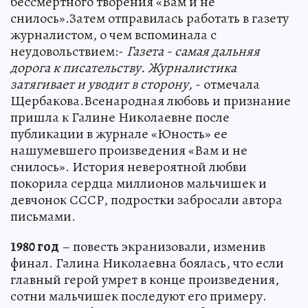
бессмертного творения «Вам и не
снилось».Затем отправилась работать в газету
журналистом, о чем вспоминала с
неудовольствием:-
Газета - самая дальняя
дорога к писательству. Журналистика
затягивает и уводит в сторону,
- отмечала
Щербакова.Всенародная любовь и признание
пришла к Галине Николаевне после
публикации в журнале «Юность» ее
нашумевшего произведения «Вам и не
снилось». История невероятной любви
покорила сердца миллионов мальчишек и
девчонок СССР, подростки забросали автора
письмами.
1980
год
– повесть экранизовали, изменив
финал. Галина Николаевна боялась, что если
главный герой умрет в конце произведения,
сотни мальчишек последуют его примеру.