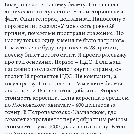
Возвращаюсь к нашему билету. Но сначала
лирическое отступление. Есть исторический
факт. Один генерал, докладывая Наполеону о
поражении, сказал: «У меня есть ровно 28
причин, почему мы проиграли сражение. Но
назову только одну: у меня не было патронов».
Я вам тоже не буду перечислять 28 причин,
почему билет дорого стоит. Я просто расскажу
про три основных. Первое – НДС. Если наш
пассажир покупает билет внутри страны, он
платит 18 процентов НДС. Не компании, а
государству. Но он платит. Мы в цене билета
должны эти 18 процентов добавить. Второе –
стоимость керосина. Цена керосина в среднем
по Московскому авиаузлу - 600 долларов за
тонну. В Петропавловске-Камчатском, где
самолет заправляется перед обратным рейсом,
стоимость – уже 1000 долларов за тонну. В той
же Америке керосин дешевле, чем в