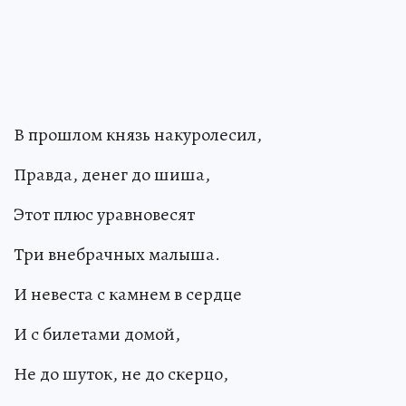
В прошлом князь накуролесил,
Правда, денег до шиша,
Этот плюс уравновесят
Три внебрачных малыша.
И невеста с камнем в сердце
И с билетами домой,
Не до шуток, не до скерцо,