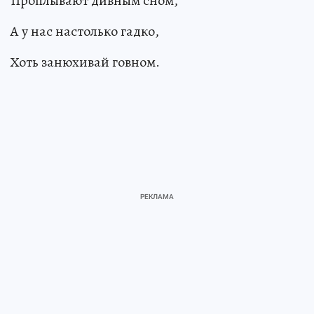
Проплывают дивным сном,
А у нас настолько гадко,
Хоть занюхивай говном.