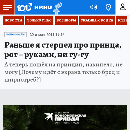
НОВОСТИ
ТОЛЬКО У НАС
ВОЕНКОРЫ
УКРАИНА: СВОДКА
КП В М
20 июля 2011 19:56
КОЛУМНИСТЫ
Раньше я стерпел про принца,
рот – руками, ни гу-гу
А теперь пошёл на принцип, накипело, не
могу [Почему идёт с экрана только бред и
ширпотреб?]