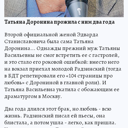
Татьяна Доронина прожила с ним два года
Второй официальной женой Эдварда
Станиславовича была сама Татьяна
Доронина... Однажды прежний муж Татьяны
Васильевны не смог встретить ее с гастролей,
и это стало его роковой ошибкой: вместо него
на вокзал приехал молодой Радзинский (тогда
в БДТ репетировали его «104 страницы про
любовь» с Дорониной в главной роли). И
Татьяна Васильевна укатила с обожающим ее
драматургом в Москву.
Два года длился этот брак, но любовь - всю
жизнь. Радзинский писал ей пьесы, она
блистала, а потом ушла - легко, как пришла.